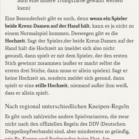
auch eine andere Trumpffarbe gewählt werden
kann)
wenn ein Spieler
Eine Besonderheit gibt es noch, denn
beide Kreuz-Damen auf der Hand hält
, kann es ja nicht zu
einem Normalspiel kommen. Deswegen gibt es die
Hochzeit
. Sagt der Spieler,der beide Kreuz-Damen auf der
Hand hält die Hochzeit an (meldet sich also nicht
gesund), dann spielt er mit dem Spieler, der den ersten
Stich gewinnt zusammen (außer er macht selbst die
ersten drei Stiche, dann muss er allein spielen). Sagt er
keine Hochzeit an, sondern meldet sich gesund, dann
stille Hochzeit
spielt er eine
, niemand außer ihm weiß,
dass er allein spielt.
Nach regional unterschiedlichen Kneipen-Regeln
Es gibt noch zahlreiche andere Spielvarianten, die zwar
nicht nach den offiziellen Regeln des DDV (Deutschen
Doppelkopfverbands) sind, aber mindestens so geläufig,
wie Re, Kontra und Bockrunden beim Skat. Am