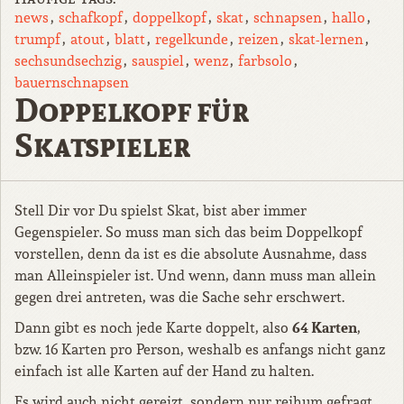
news
schafkopf
doppelkopf
skat
schnapsen
hallo
trumpf
atout
blatt
regelkunde
reizen
skat-lernen
sechsundsechzig
sauspiel
wenz
farbsolo
bauernschnapsen
Doppelkopf für
Skatspieler
Stell Dir vor Du spielst Skat, bist aber immer
Gegenspieler. So muss man sich das beim Doppelkopf
vorstellen, denn da ist es die absolute Ausnahme, dass
man Alleinspieler ist. Und wenn, dann muss man allein
gegen drei antreten, was die Sache sehr erschwert.
64 Karten
Dann gibt es noch jede Karte doppelt, also
,
bzw. 16 Karten pro Person, weshalb es anfangs nicht ganz
einfach ist alle Karten auf der Hand zu halten.
Es wird auch nicht gereizt, sondern nur reihum gefragt